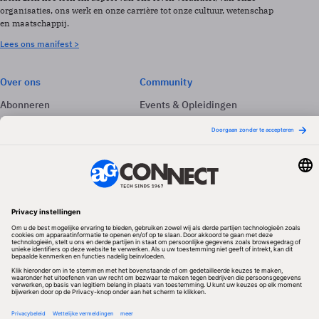
organisaties, ons werk en onze carrière tot onze cultuur, wetenschap
en maatschappij.
Lees ons manifest >
Over ons
Community
Abonneren
Events & Opleidingen
Adverteren
Nieuwsbrieven
Contact
Vacatures
Colofon
Whitepapers
Onze app
Privacyinstellingen
Volg ons
Redactionele partner