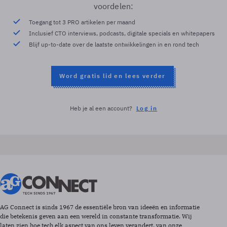
voordelen:
Toegang tot 3 PRO artikelen per maand
Inclusief CTO interviews, podcasts, digitale specials en whitepapers
Blijf up-to-date over de laatste ontwikkelingen in en rond tech
Word gratis lid en lees verder
Heb je al een account?
Log in
AG Connect is sinds 1967 de essentiële bron van ideeën en informatie
die betekenis geven aan een wereld in constante transformatie. Wij
laten zien hoe tech elk aspect van ons leven verandert, van onze