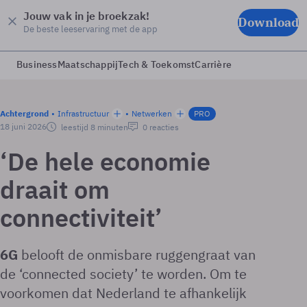
Jouw vak in je broekzak!
Download
De beste leeservaring met de app
Business
Maatschappij
Tech & Toekomst
Carrière
Achtergrond
Infrastructuur
Netwerken
PRO
18 juni 2026
leestijd 8 minuten
0 reacties
‘De hele economie
draait om
connectiviteit’
6G
belooft de onmisbare ruggengraat van
de ‘connected society’ te worden. Om te
voorkomen dat Nederland te afhankelijk