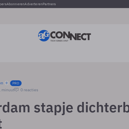
pers
Abonneren
Adverteren
Partners
en
PRO
1 minuut
0 reacties
dam stapje dichterb
t