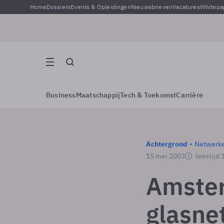
Home
Dossiers
Events & Opleidingen
Nieuwsbrieven
Vacatures
Whitepa
Business
Maatschappij
Tech & Toekomst
Carrière
Achtergrond
Netwerk
15 mei 2003
leestijd 
Amster
glasne