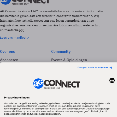
AG Connect is sinds 1967 de essentiële bron van ideeën en informatie
die betekenis geven aan een wereld in constante transformatie. Wij
laten zien hoe tech elk aspect van ons leven verandert, van onze
organisaties, ons werk en onze carrière tot onze cultuur, wetenschap
en maatschappij.
Lees ons manifest >
Over ons
Community
Abonneren
Events & Opleidingen
Adverteren
Nieuwsbrieven
Contact
Vacatures
Colofon
Whitepapers
Onze app
Privacyinstellingen
Volg ons