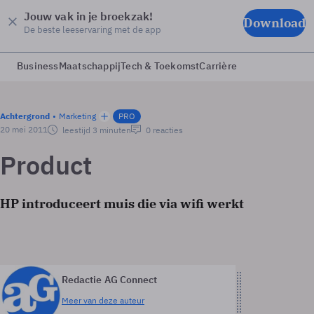
Jouw vak in je broekzak!
Download
De beste leeservaring met de app
Business
Maatschappij
Tech & Toekomst
Carrière
Achtergrond
Marketing
PRO
20 mei 2011
leestijd 3 minuten
0 reacties
Product
HP introduceert muis die via wifi werkt
Redactie AG Connect
Meer van deze auteur