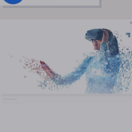
Shutterstock
© Shutterstock