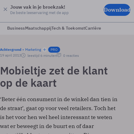
Jouw vak in je broekzak!
Download
De beste leeservaring met de app
Business
Maatschappij
Tech & Toekomst
Carrière
Achtergrond
Marketing
PRO
19 april 2013
leestijd 6 minuten
0 reacties
Mobieltje zet de klant
op de kaart
‘Beter één consument in de winkel dan tien in
de straat’, gaat op voor veel retailers. Toch het
is het voor hen wel heel interessant te weten
wat er beweegt in de buurt en of daar