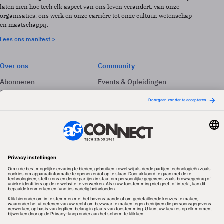
laten zien hoe tech elk aspect van ons leven verandert, van onze
organisaties, ons werk en onze carrière tot onze cultuur, wetenschap
en maatschappij.
Lees ons manifest >
Over ons
Community
Abonneren
Events & Opleidingen
Adverteren
Nieuwsbrieven
Contact
Vacatures
Colofon
Whitepapers
Onze app
Privacyinstellingen
Volg ons
Redactionele partner