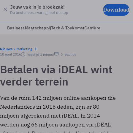
Jouw vak in je broekzak!
Download
De beste leeservaring met de app
Business
Maatschappij
Tech & Toekomst
Carrière
Nieuws
Marketing
18 april 2016
leestijd 1 minuut
0 reacties
Betalen via iDEAL wint
verder terrein
Van de ruim 142 miljoen online aankopen die
Nederlanders in 2015 deden, zijn er 80
miljoen afgerekend met iDEAL. In 2014
werden nog 66 miljoen aankopen via iDEAL