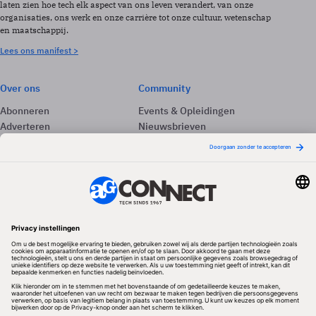
laten zien hoe tech elk aspect van ons leven verandert, van onze
organisaties, ons werk en onze carrière tot onze cultuur, wetenschap
en maatschappij.
Lees ons manifest >
Over ons
Community
Abonneren
Events & Opleidingen
Adverteren
Nieuwsbrieven
Contact
Vacatures
Colofon
Whitepapers
Onze app
Privacyinstellingen
Volg ons
Redactionele partner