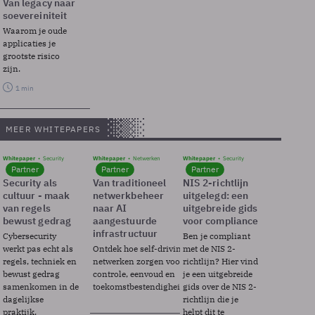
Van legacy naar
soevereiniteit
Waarom je oude
applicaties je
grootste risico
zijn.
1 min
MEER WHITEPAPERS
Whitepaper
Security
Whitepaper
Netwerken
Whitepaper
Security
Partner
Partner
Partner
Security als
Van traditioneel
NIS 2-richtlijn
cultuur - maak
netwerkbeheer
uitgelegd: een
van regels
naar AI
uitgebreide gids
bewust gedrag
aangestuurde
voor compliance
infrastructuur
Cybersecurity
Ben je compliant
werkt pas echt als
Ontdek hoe self-driving
met de NIS 2-
regels, techniek en
netwerken zorgen voor
richtlijn? Hier vind
bewust gedrag
controle, eenvoud en
je een uitgebreide
samenkomen in de
toekomstbestendigheid.
gids over de NIS 2-
dagelijkse
richtlijn die je
praktijk.
helpt dit te