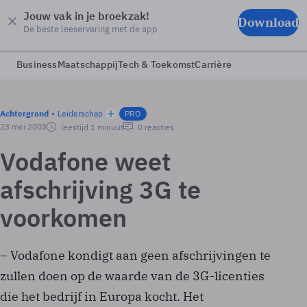
Jouw vak in je broekzak!
Download
De beste leeservaring met de app
Business
Maatschappij
Tech & Toekomst
Carrière
Achtergrond
Leiderschap
PRO
23 mei 2003
leestijd 1 minuut
0 reacties
Vodafone weet
afschrijving 3G te
voorkomen
– Vodafone kondigt aan geen afschrijvingen te
zullen doen op de waarde van de 3G-licenties
die het bedrijf in Europa kocht. Het