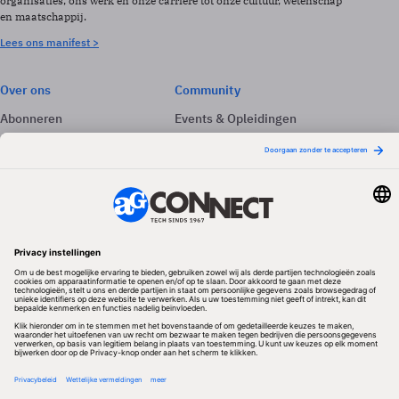
organisaties, ons werk en onze carrière tot onze cultuur, wetenschap
en maatschappij.
Lees ons manifest >
Over ons
Community
Abonneren
Events & Opleidingen
Adverteren
Nieuwsbrieven
Contact
Vacatures
Colofon
Whitepapers
Onze app
Privacyinstellingen
Volg ons
Redactionele partner