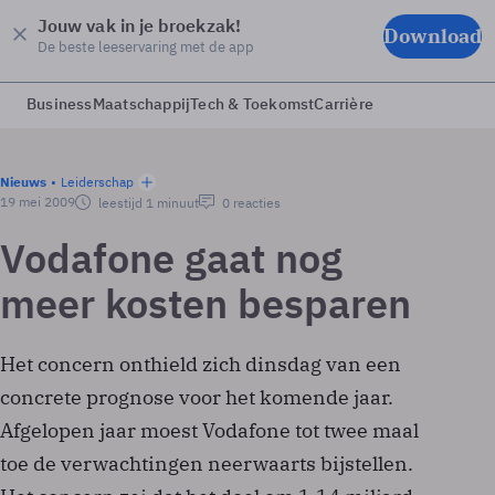
Jouw vak in je broekzak!
Download
De beste leeservaring met de app
Business
Maatschappij
Tech & Toekomst
Carrière
Nieuws
Leiderschap
19 mei 2009
leestijd 1 minuut
0 reacties
Vodafone gaat nog
meer kosten besparen
Het concern onthield zich dinsdag van een
concrete prognose voor het komende jaar.
Afgelopen jaar moest Vodafone tot twee maal
toe de verwachtingen neerwaarts bijstellen.