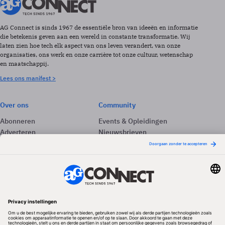
AG Connect is sinds 1967 de essentiële bron van ideeën en informatie
die betekenis geven aan een wereld in constante transformatie. Wij
laten zien hoe tech elk aspect van ons leven verandert, van onze
organisaties, ons werk en onze carrière tot onze cultuur, wetenschap
en maatschappij.
Lees ons manifest >
Over ons
Community
Abonneren
Events & Opleidingen
Adverteren
Nieuwsbrieven
Contact
Vacatures
Colofon
Whitepapers
Onze app
Privacyinstellingen
Volg ons