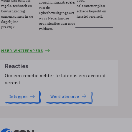
werkt pas echt als
goed
zorgplichtmaatregelen
regels, techniek en
calamiteitenplan
van de
bewust gedrag
schade beperkt en
Cyberbeveiligingswet
samenkomen in de
herstel versnelt.
waar Nederlandse
dagelijkse
organisaties aan moeten
praktijk.
voldoen.
MEER WHITEPAPERS
Reacties
Om een reactie achter te laten is een account
vereist.
Inloggen
Word abonnee