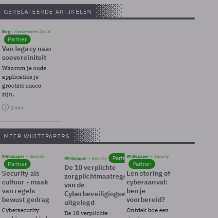
GERELATEERDE ARTIKELEN
Blog
Soevereinteit, Cloud
Partner
Van legacy naar
soevereiniteit
Waarom je oude
applicaties je
grootste risico
zijn.
1 min
MEER WHITEPAPERS
Whitepaper
Security
Whitepaper
Security
Partner
Whitepaper
Security
Partner
Partner
De 10 verplichte
Security als
Een storing of
zorgplichtmaatregelen
cultuur - maak
cyberaanval:
van de
van regels
ben je
Cyberbeveiligingswet
bewust gedrag
voorbereid?
uitgelegd
Cybersecurity
Ontdek hoe een
De 10 verplichte