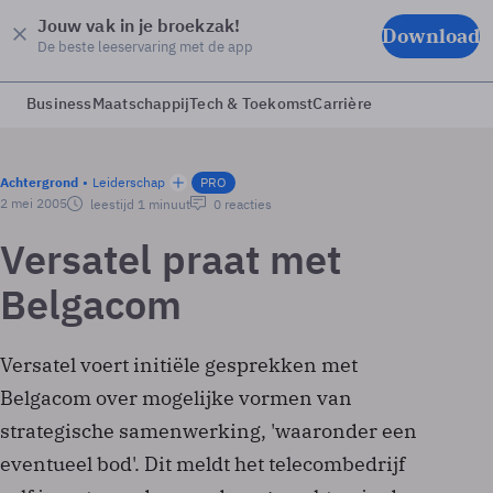
Jouw vak in je broekzak!
Download
De beste leeservaring met de app
Business
Maatschappij
Tech & Toekomst
Carrière
Achtergrond
Leiderschap
PRO
2 mei 2005
leestijd 1 minuut
0 reacties
Versatel praat met
Belgacom
Versatel voert initiële gesprekken met
Belgacom over mogelijke vormen van
strategische samenwerking, 'waaronder een
eventueel bod'. Dit meldt het telecombedrijf