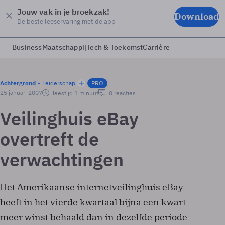
Jouw vak in je broekzak!
Download
De beste leeservaring met de app
Business
Maatschappij
Tech & Toekomst
Carrière
Achtergrond
Leiderschap
PRO
25 januari 2007
leestijd 1 minuut
0 reacties
Veilinghuis eBay
overtreft de
verwachtingen
Het Amerikaanse internetveilinghuis eBay
heeft in het vierde kwartaal bijna een kwart
meer winst behaald dan in dezelfde periode