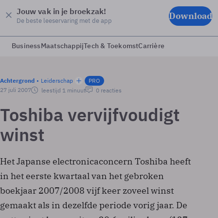
Jouw vak in je broekzak!
Download
De beste leeservaring met de app
Business
Maatschappij
Tech & Toekomst
Carrière
Achtergrond
Leiderschap
PRO
27 juli 2007
leestijd 1 minuut
0 reacties
Toshiba vervijfvoudigt
winst
Het Japanse electronicaconcern Toshiba heeft
in het eerste kwartaal van het gebroken
boekjaar 2007/2008 vijf keer zoveel winst
gemaakt als in dezelfde periode vorig jaar. De