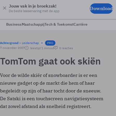
Jouw vak in je broekzak!
Download
De beste leeservaring met de app
Business
Maatschappij
Tech & Toekomst
Carrière
Achtergrond
Leiderschap
PRO
7 november 2007
leestijd 1 minuut
0 reacties
TomTom gaat ook skiën
Voor de wilde skiër of snowboarder is er een
nieuwe gadget op de markt die hem of haar
begeleidt op zijn of haar tocht door de sneeuw.
De Satski is een touchscreen navigatiesysteem
dat zowel afstand als snelheid registreert.