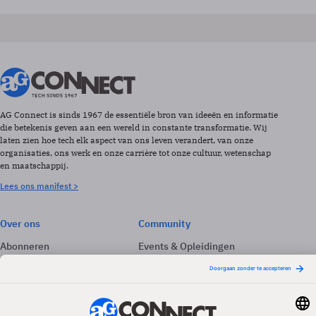
AG Connect is sinds 1967 de essentiële bron van ideeën en informatie
die betekenis geven aan een wereld in constante transformatie. Wij
laten zien hoe tech elk aspect van ons leven verandert, van onze
organisaties, ons werk en onze carrière tot onze cultuur, wetenschap
en maatschappij.
Lees ons manifest >
Over ons
Community
Abonneren
Events & Opleidingen
Adverteren
Nieuwsbrieven
Contact
Vacatures
Colofon
Whitepapers
Onze app