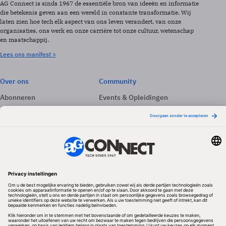
AG Connect is sinds 1967 de essentiële bron van ideeën en informatie
die betekenis geven aan een wereld in constante transformatie. Wij
laten zien hoe tech elk aspect van ons leven verandert, van onze
organisaties, ons werk en onze carrière tot onze cultuur, wetenschap
en maatschappij.
Lees ons manifest >
Over ons
Community
Abonneren
Events & Opleidingen
Adverteren
Nieuwsbrieven
Contact
Vacatures
Colofon
Whitepapers
Onze app
Privacyinstellingen
Volg ons
Redactionele partner