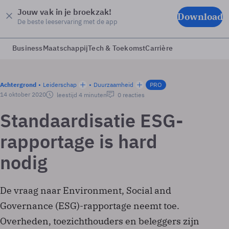
Jouw vak in je broekzak!
Download
De beste leeservaring met de app
Business
Maatschappij
Tech & Toekomst
Carrière
Achtergrond
Leiderschap
Duurzaamheid
PRO
14 oktober 2020
leestijd 4 minuten
0 reacties
Standaardisatie ESG-
rapportage is hard
nodig
De vraag naar Environment, Social and
Governance (ESG)-rapportage neemt toe.
Overheden, toezichthouders en beleggers zijn