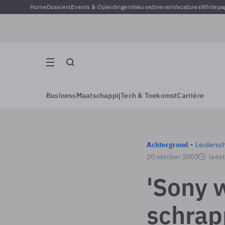
Home
Dossiers
Events & Opleidingen
Nieuwsbrieven
Vacatures
Whitepa
Business
Maatschappij
Tech & Toekomst
Carrière
Achtergrond
Leidersc
20 oktober 2003
leest
'Sony 
schrap