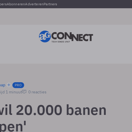
pers
Abonneren
Adverteren
Partners
hap
PRO
ijd 1 minuut
0 reacties
wil 20.000 banen
pen'