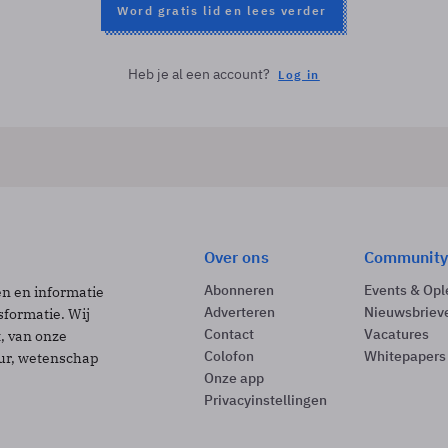
Word gratis lid en lees verder
Heb je al een account?
Log in
Over ons
Community
Abonneren
Events & Opl
ën en informatie
Adverteren
Nieuwsbriev
sformatie. Wij
Contact
Vacatures
t, van onze
Colofon
Whitepapers
uur, wetenschap
Onze app
Privacyinstellingen