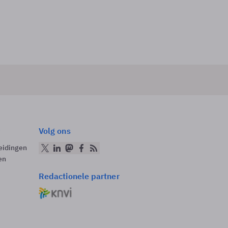
Volg ons
eidingen
en
Redactionele partner