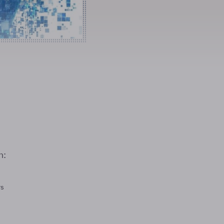
n:
rs