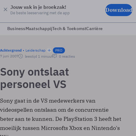
Jouw vak in je broekzak!
Download
De beste leeservaring met de app
Business
Maatschappij
Tech & Toekomst
Carrière
Achtergrond
Leiderschap
PRO
7 juni 2007
leestijd 1 minuut
0 reacties
Sony ontslaat
personeel VS
Sony gaat in de VS medewerkers van
videospellen ontslaan om de concurrentie
beter aan te kunnen. De PlayStation 3 heeft het
moeilijk tussen Microsofts Xbox en Nintendo's