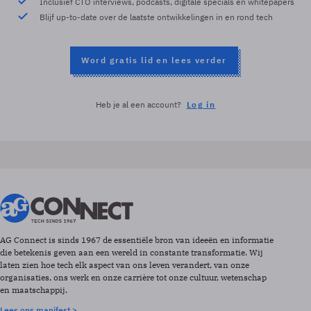
Inclusief CTO interviews, podcasts, digitale specials en whitepapers
Blijf up-to-date over de laatste ontwikkelingen in en rond tech
Word gratis lid en lees verder
Heb je al een account?
Log in
AG Connect is sinds 1967 de essentiële bron van ideeën en informatie
die betekenis geven aan een wereld in constante transformatie. Wij
laten zien hoe tech elk aspect van ons leven verandert, van onze
organisaties, ons werk en onze carrière tot onze cultuur, wetenschap
en maatschappij.
Lees ons manifest >