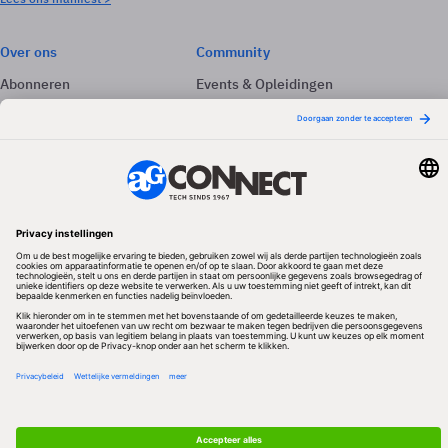
Over ons
Community
Abonneren
Events & Opleidingen
Adverteren
Nieuwsbrieven
Contact
Vacatures
Colofon
Whitepapers
Onze app
Privacyinstellingen
Volg ons
Redactionele partner
Algemene Voorwaarden & Copyrights
Privacy & Cookies