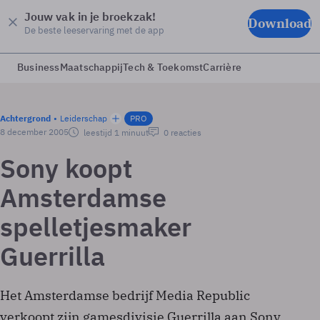
Jouw vak in je broekzak!
Download
De beste leeservaring met de app
Business
Maatschappij
Tech & Toekomst
Carrière
Achtergrond
Leiderschap
PRO
8 december 2005
leestijd 1 minuut
0 reacties
Sony koopt
Amsterdamse
spelletjesmaker
Guerrilla
Het Amsterdamse bedrijf Media Republic
verkoopt zijn gamesdivisie Guerrilla aan Sony