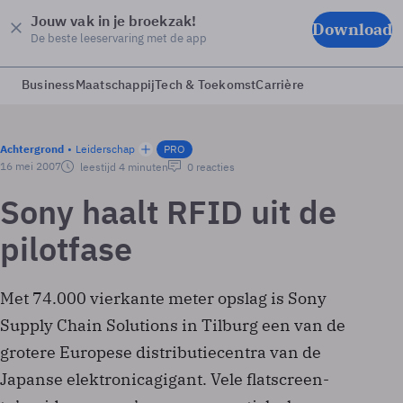
Jouw vak in je broekzak!
Download
De beste leeservaring met de app
Business
Maatschappij
Tech & Toekomst
Carrière
Achtergrond
Leiderschap
PRO
16 mei 2007
leestijd 4 minuten
0 reacties
Sony haalt RFID uit de
pilotfase
Met 74.000 vierkante meter opslag is Sony
Supply Chain Solutions in Tilburg een van de
grotere Europese distributiecentra van de
Japanse elektronicagigant. Vele flatscreen-