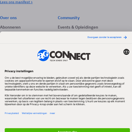
Lees ons manifest >
Over ons
Community
Abonneren
Events & Opleidingen
Adverteren
Nieuwsbrieven
Contact
Vacatures
Colofon
Whitepapers
Onze app
Privacyinstellingen
Volg ons
Redactionele partner
Algemene Voorwaarden & Copyrights