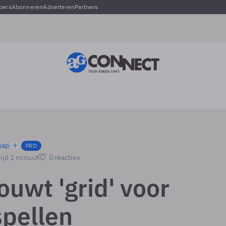
pers
Abonneren
Adverteren
Partners
hap
PRO
ijd 1 minuut
0 reacties
ouwt 'grid' voor
spellen