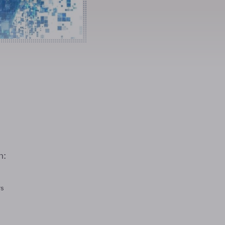
n:
rs