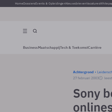
Home
Dossiers
Events & Opleidingen
Nieuwsbrieven
Vacatures
Whitepa
Business
Maatschappij
Tech & Toekomst
Carrière
Achtergrond
Leidersc
27 februari 2003
leest
Sony b
online