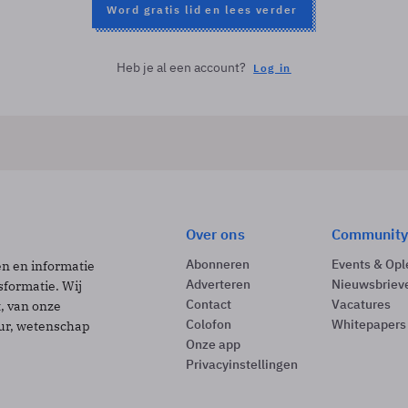
Word gratis lid en lees verder
Heb je al een account?
Log in
Over ons
Community
Abonneren
Events & Opl
ën en informatie
Adverteren
Nieuwsbriev
sformatie. Wij
Contact
Vacatures
t, van onze
Colofon
Whitepapers
uur, wetenschap
Onze app
Privacyinstellingen