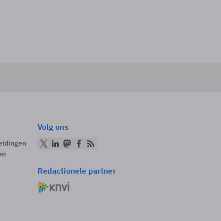
Volg ons
eidingen
en
Redactionele partner