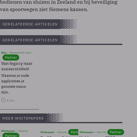
bedienen van sluizen in Zeeland en bij beveiliging
van spoorwegen ziet Siemens kansen.
GERELATEERDE ARTIKELEN
GERELATEERDE ARTIKELEN
Blog
Soevereinteit, Cloud
Partner
Van legacy naar
soevereiniteit
Waarom je oude
applicaties je
grootste risico
zijn.
1 min
MEER WHITEPAPERS
Whitepaper
Security
Partner
Partner
Whitepaper
Security
Whitepaper
Security
Partner