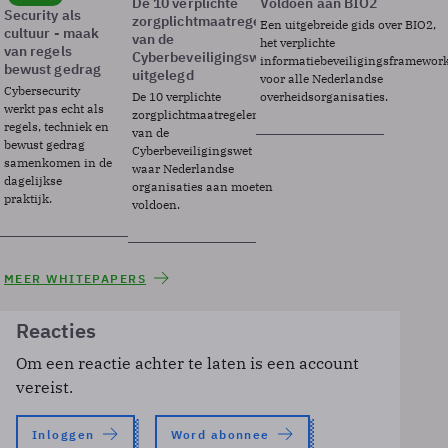
De 10 verplichte
Voldoen aan BIO2
Security als
zorgplichtmaatregelen
Een uitgebreide gids over BIO2,
cultuur - maak
van de
het verplichte
van regels
Cyberbeveiligingswet
informatiebeveiligingsframewor
bewust gedrag
uitgelegd
voor alle Nederlandse
Cybersecurity
De 10 verplichte
overheidsorganisaties.
werkt pas echt als
zorgplichtmaatregelen
regels, techniek en
van de
bewust gedrag
Cyberbeveiligingswet
samenkomen in de
waar Nederlandse
dagelijkse
organisaties aan moeten
praktijk.
voldoen.
MEER WHITEPAPERS
Reacties
Om een reactie achter te laten is een account
vereist.
Inloggen
Word abonnee