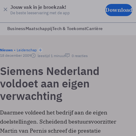
Jouw vak in je broekzak!
Download
De beste leeservaring met de app
Business
Maatschappij
Tech & Toekomst
Carrière
Nieuws
Leiderschap
18 december 2009
leestijd 1 minuut
0 reacties
Siemens Nederland
voldoet aan eigen
verwachting
Daarmee voldeed het bedrijf aan de eigen
doelstellingen. Scheidend bestuursvoorzitter
Martin van Pernis schreef die prestatie