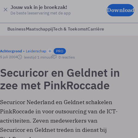
Jouw vak in je broekzak!
Download
De beste leeservaring met de app
Business
Maatschappij
Tech & Toekomst
Carrière
Achtergrond
Leiderschap
PRO
5 juli 2004
leestijd 1 minuut
0 reacties
Securicor en Geldnet in
zee met PinkRoccade
Securicor Nederland en Geldnet schakelen
PinkRoccade in voor outsourcing van de ICT-
activiteiten. Zeven medewerkers van
Securicor en Geldnet treden in dienst bij