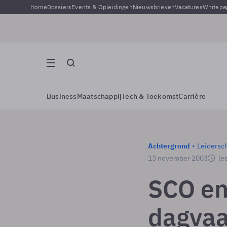
Home
Dossiers
Events & Opleidingen
Nieuwsbrieven
Vacatures
Whitepa
Business
Maatschappij
Tech & Toekomst
Carrière
Achtergrond
Leidersc
13 november 2003
lee
SCO en
dagvaa