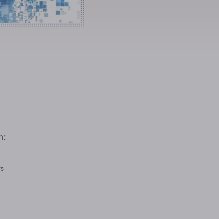
n:
rs