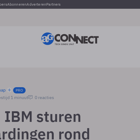
pers
Abonneren
Adverteren
Partners
hap
PRO
stijd 1 minuut
0 reacties
 IBM sturen
rdingen rond