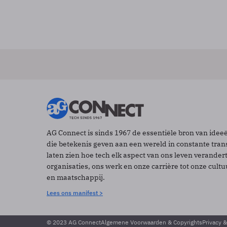
AG Connect is sinds 1967 de essentiële bron van idee
die betekenis geven aan een wereld in constante tran
laten zien hoe tech elk aspect van ons leven verander
organisaties, ons werk en onze carrière tot onze cult
en maatschappij.
Lees ons manifest >
© 2023 AG Connect
Algemene Voorwaarden & Copyrights
Privacy 