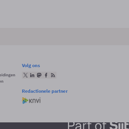
Volg ons
eidingen
en
Redactionele partner