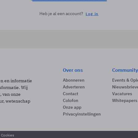
Heb je al een account?
Log in
Over ons
Community
Abonneren
Events & Opl
ën en informatie
Adverteren
Nieuwsbriev
sformatie. Wij
Contact
Vacatures
t, van onze
Colofon
Whitepapers
uur, wetenschap
Onze app
Privacyinstellingen
& Cookies