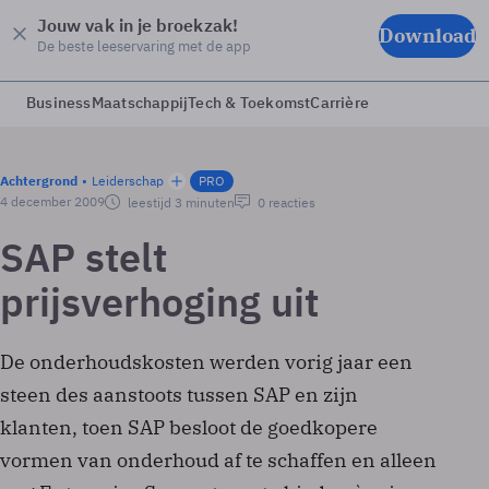
Jouw vak in je broekzak!
Download
De beste leeservaring met de app
Business
Maatschappij
Tech & Toekomst
Carrière
Achtergrond
Leiderschap
PRO
4 december 2009
leestijd 3 minuten
0 reacties
SAP stelt
prijsverhoging uit
De onderhoudskosten werden vorig jaar een
steen des aanstoots tussen SAP en zijn
klanten, toen SAP besloot de goedkopere
vormen van onderhoud af te schaffen en alleen