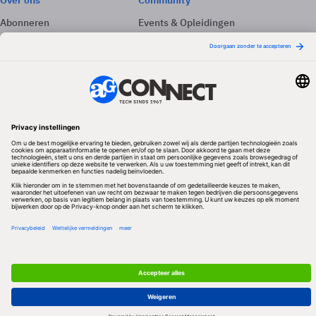
Over ons
Community
Abonneren
Events & Opleidingen
Adverteren
Nieuwsbrieven
Contact
Vacatures
Colofon
Whitepapers
Onze app
Privacyinstellingen
Volg ons
Redactionele partner
Algemene Voorwaarden & Copyrights
Privacy & Cookies