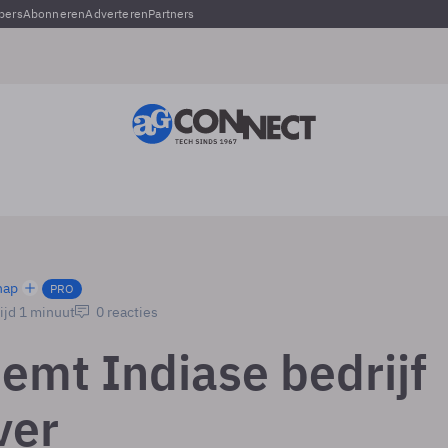
pers
Abonneren
Adverteren
Partners
hap
PRO
ijd 1 minuut
0 reacties
emt Indiase bedrijf
ver