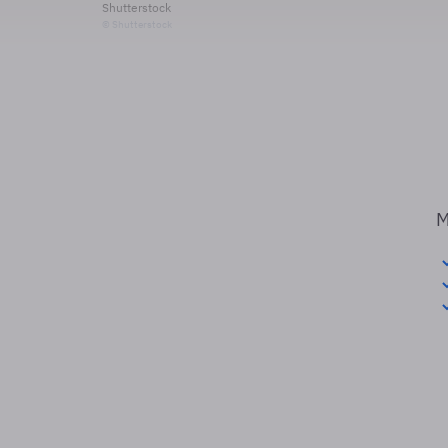
Shutterstock
© Shutterstock
M