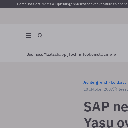
Home
Dossiers
Events & Opleidingen
Nieuwsbrieven
Vacatures
Whitepa
Business
Maatschappij
Tech & Toekomst
Carrière
Achtergrond
Leidersc
18 oktober 2007
leest
SAP ne
Yasu o