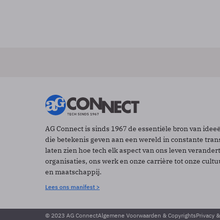
AG Connect is sinds 1967 de essentiële bron van idee
die betekenis geven aan een wereld in constante tran
laten zien hoe tech elk aspect van ons leven verander
organisaties, ons werk en onze carrière tot onze cult
en maatschappij.
Lees ons manifest >
© 2023 AG Connect
Algemene Voorwaarden & Copyrights
Privacy 