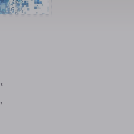
n:
rs