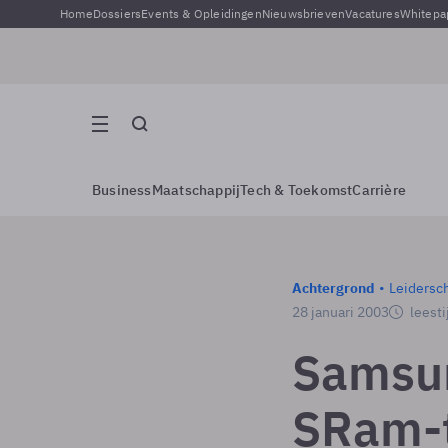
Home
Dossiers
Events & Opleidingen
Nieuwsbrieven
Vacatures
Whitepa
Business
Maatschappij
Tech & Toekomst
Carrière
Achtergrond
Leidersc
28 januari 2003
leesti
Samsun
SRam-t