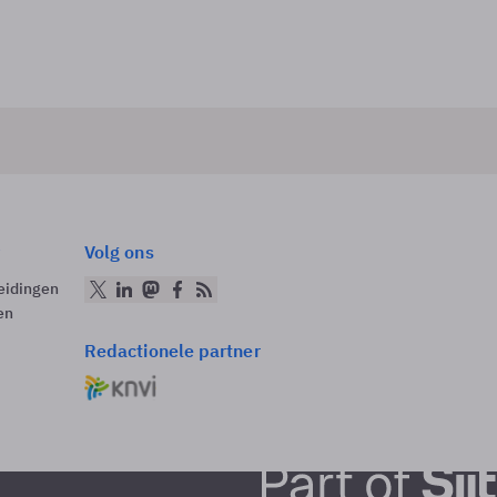
Volg ons
eidingen
en
Redactionele partner