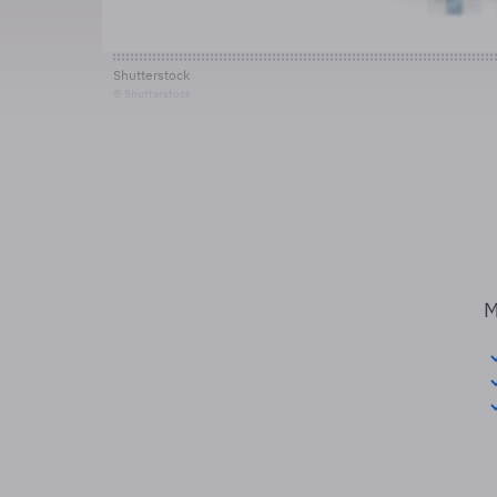
Shutterstock
© Shutterstock
M