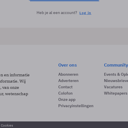
Heb je al een account?
Log in
Over ons
Community
Abonneren
Events & Opl
ën en informatie
Adverteren
Nieuwsbriev
sformatie. Wij
Contact
Vacatures
t, van onze
Colofon
Whitepapers
uur, wetenschap
Onze app
Privacyinstellingen
& Cookies