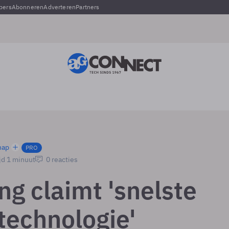
pers
Abonneren
Adverteren
Partners
hap
PRO
jd 1 minuut
0 reacties
g claimt 'snelste
echnologie'