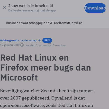
Jouw vak in je broekzak!
Download
De beste leeservaring met de app
Business
Maatschappij
Tech & Toekomst
Carrière
Achtergrond
Leiderschap
PRO
17 januari 2008
leestijd 1 minuut
0 reacties
Red Hat Linux en
Firefox meer bugs dan
Microsoft
Beveiligingwatcher Secunia heeft zijn rapport
over 2007 gepubliceerd. Opvallend is dat
open-sourcesoftware, zoals Red Hat Linux en