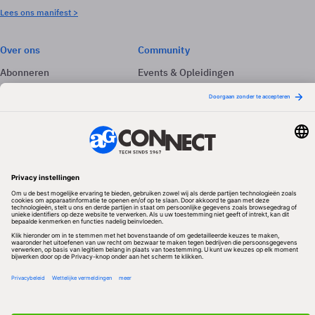
Lees ons manifest >
Over ons
Community
Abonneren
Events & Opleidingen
Adverteren
Nieuwsbrieven
Contact
Vacatures
Colofon
Whitepapers
Onze app
Privacyinstellingen
Volg ons
Redactionele partner
Algemene Voorwaarden & Copyrights