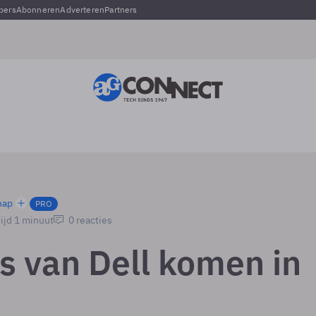
pers
Abonneren
Adverteren
Partners
hap
PRO
ijd 1 minuut
0 reacties
rs van Dell komen in