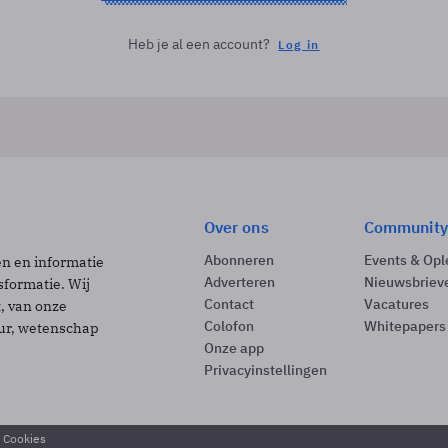
Heb je al een account?
Log in
Over ons
Community
Abonneren
Events & Opl
ën en informatie
Adverteren
Nieuwsbriev
sformatie. Wij
Contact
Vacatures
t, van onze
Colofon
Whitepapers
uur, wetenschap
Onze app
Privacyinstellingen
& Cookies