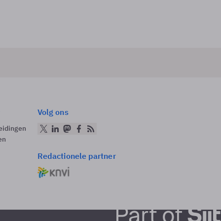
Volg ons
eidingen
en
Redactionele partner