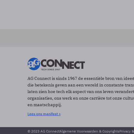
AG Connect is sinds 1967 de essentiële bron van idee
die betekenis geven aan een wereld in constante tran
laten zien hoe tech elk aspect van ons leven verander
organisaties, ons werk en onze carrière tot onze cult
en maatschappij.
Lees ons manifest >
© 2023 AG Connect
Algemene Voorwaarden & Copyrights
Privacy 