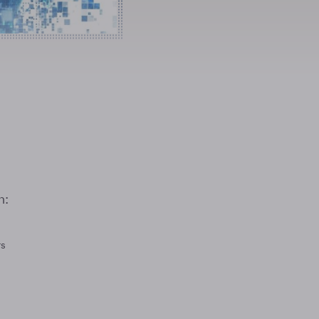
n:
rs