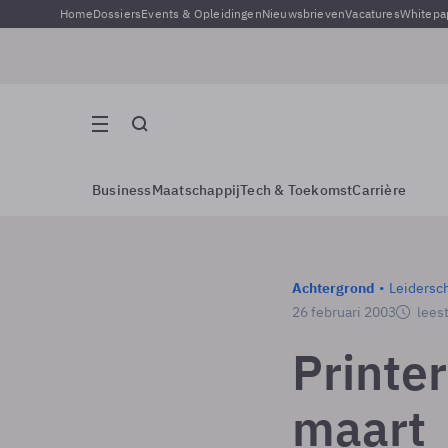
Home
Dossiers
Events & Opleidingen
Nieuwsbrieven
Vacatures
Whitepa
Business
Maatschappij
Tech & Toekomst
Carrière
Achtergrond
Leidersc
26 februari 2003
leest
Printe
maart