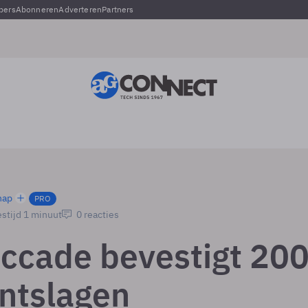
pers
Abonneren
Adverteren
Partners
hap
PRO
stijd 1 minuut
0 reacties
ccade bevestigt 20
ontslagen