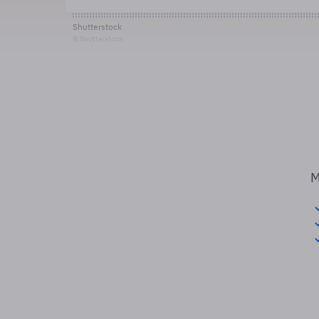
Shutterstock
© Shutterstock
M