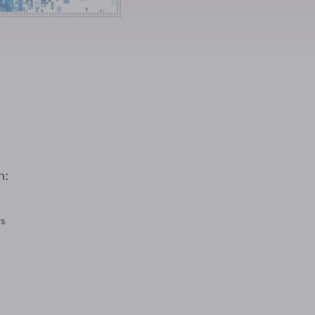
n:
rs