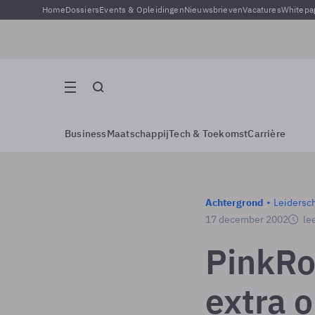
Home
Dossiers
Events & Opleidingen
Nieuwsbrieven
Vacatures
Whitepa
Business
Maatschappij
Tech & Toekomst
Carrière
Achtergrond
Leidersc
17 december 2002
lee
PinkRo
extra 