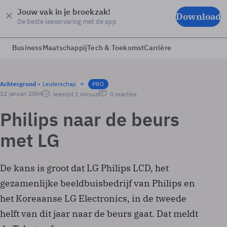
Jouw vak in je broekzak!
Download
De beste leeservaring met de app
Business
Maatschappij
Tech & Toekomst
Carrière
Achtergrond
Leiderschap
PRO
12 januari 2004
leestijd 1 minuut
0 reacties
Philips naar de beurs
met LG
De kans is groot dat LG Philips LCD, het
gezamenlijke beeldbuisbedrijf van Philips en
het Koreaanse LG Electronics, in de tweede
helft van dit jaar naar de beurs gaat. Dat meldt