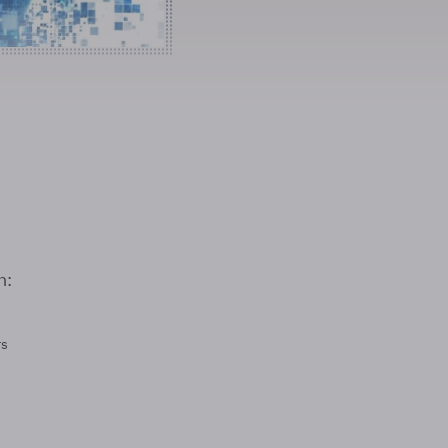
n:
rs