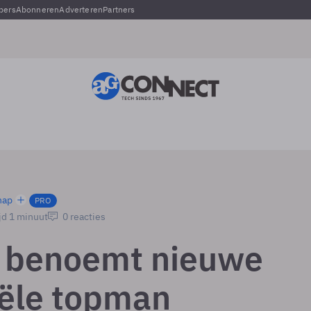
pers
Abonneren
Adverteren
Partners
hap
PRO
jd 1 minuut
0 reacties
s benoemt nieuwe
iële topman