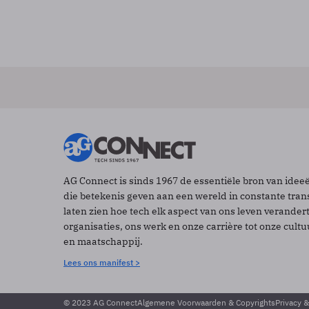
AG Connect is sinds 1967 de essentiële bron van idee
die betekenis geven aan een wereld in constante tran
laten zien hoe tech elk aspect van ons leven verander
organisaties, ons werk en onze carrière tot onze cult
en maatschappij.
Lees ons manifest >
© 2023 AG Connect
Algemene Voorwaarden & Copyrights
Privacy 