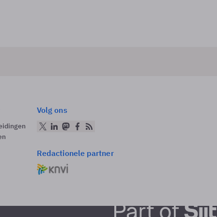
Volg ons
eidingen
en
Redactionele partner