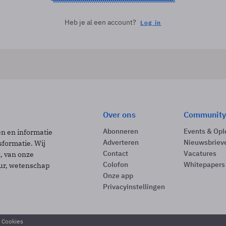
Heb je al een account?
Log in
Over ons
Community
Abonneren
Events & Opl
ën en informatie
Adverteren
Nieuwsbriev
sformatie. Wij
Contact
Vacatures
t, van onze
Colofon
Whitepapers
uur, wetenschap
Onze app
Privacyinstellingen
& Cookies