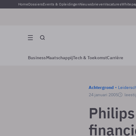
Home
Dossiers
Events & Opleidingen
Nieuwsbrieven
Vacatures
Whitepa
Business
Maatschappij
Tech & Toekomst
Carrière
Achtergrond
Leidersc
24 januari 2005
leesti
Philip
financ