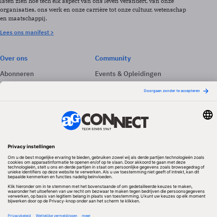
laten zien hoe tech elk aspect van ons leven verandert, van onze
organisaties, ons werk en onze carrière tot onze cultuur, wetenschap
en maatschappij.
Lees ons manifest >
Over ons
Community
Abonneren
Events & Opleidingen
Adverteren
Nieuwsbrieven
Contact
Vacatures
Colofon
Whitepapers
Onze app
Privacyinstellingen
Volg ons
Redactionele partner