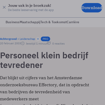
Jouw vak in je broekzak!
Download
De beste leeservaring met de app
Business
Maatschappij
Tech & Toekomst
Carrière
Achtergrond
Leiderschap
PRO
20 februari 2003
leestijd 1 minuut
0 reacties
Personeel klein bedrijf
tevredener
Dat blijkt uit cijfers van het Amsterdamse
onderzoeksbureau Effectory, dat in opdracht
van bedrijven de tevredenheid van
medewerkers meet