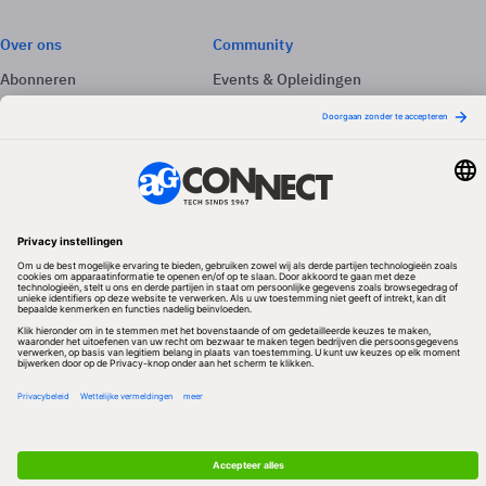
Over ons
Community
Abonneren
Events & Opleidingen
Adverteren
Nieuwsbrieven
Contact
Vacatures
Colofon
Whitepapers
Onze app
Privacyinstellingen
Volg ons
Redactionele partner
Algemene Voorwaarden & Copyrights
Privacy & Cookies