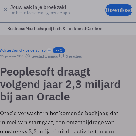
Jouw vak in je broekzak!
Download
De beste leeservaring met de app
Business
Maatschappij
Tech & Toekomst
Carrière
Achtergrond
Leiderschap
PRO
27 januari 2005
leestijd 1 minuut
0 reacties
Peoplesoft draagt
volgend jaar 2,3 miljard
bij aan Oracle
Oracle verwacht in het komende boekjaar, dat
in mei van start gaat, een omzetbijdrage van
omstreeks 2,3 miljard uit de activiteiten van