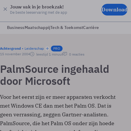
Jouw vak in je broekzak!
Download
De beste leeservaring met de app
Business
Maatschappij
Tech & Toekomst
Carrière
Achtergrond
Leiderschap
PRO
15 november 2004
leestijd 1 minuut
0 reacties
PalmSource ingehaald
door Microsoft
Voor het eerst zijn er meer apparaten verkocht
met Windows CE dan met het Palm OS. Dat is
geen verrassing, zeggen Gartner-analisten.
PalmSource, die het Palm OS onder zijn hoede