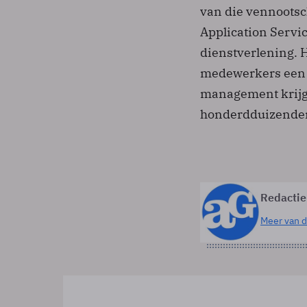
van die vennootsc
Application Servic
dienstverlening. H
medewerkers een 
management krijgt
honderdduizenden
Redactie
Meer van d