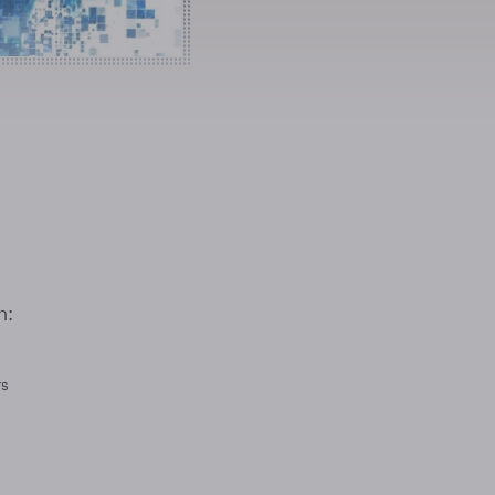
n:
rs