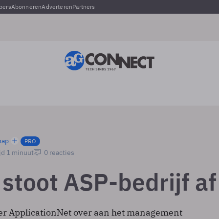
pers
Abonneren
Adverteren
Partners
hap
PRO
jd 1 minuut
0 reacties
stoot ASP-bedrijf af
er ApplicationNet over aan het management