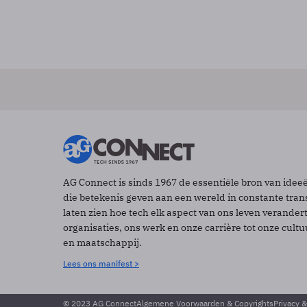
AG Connect is sinds 1967 de essentiële bron van idee
die betekenis geven aan een wereld in constante tran
laten zien hoe tech elk aspect van ons leven verander
organisaties, ons werk en onze carrière tot onze cult
en maatschappij.
Lees ons manifest >
© 2023 AG Connect
Algemene Voorwaarden & Copyrights
Privacy 