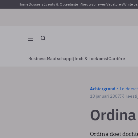
Home
Dossiers
Events & Opleidingen
Nieuwsbrieven
Vacatures
Whitepa
Business
Maatschappij
Tech & Toekomst
Carrière
Achtergrond
Leidersc
10 januari 2007
leesti
Ordina 
Ordina doet docht