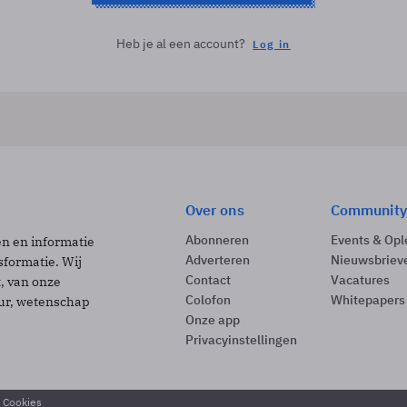
Heb je al een account?
Log in
Over ons
Community
Abonneren
Events & Opl
ën en informatie
Adverteren
Nieuwsbriev
sformatie. Wij
Contact
Vacatures
t, van onze
Colofon
Whitepapers
uur, wetenschap
Onze app
Privacyinstellingen
& Cookies