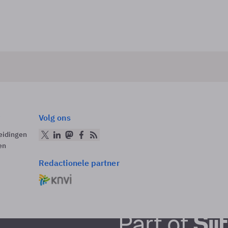
Volg ons
eidingen
en
Redactionele partner