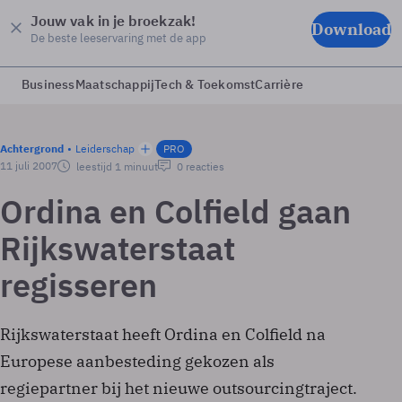
Jouw vak in je broekzak!
Download
De beste leeservaring met de app
Business
Maatschappij
Tech & Toekomst
Carrière
Achtergrond
Leiderschap
PRO
11 juli 2007
leestijd 1 minuut
0 reacties
Ordina en Colfield gaan
Rijkswaterstaat
regisseren
Rijkswaterstaat heeft Ordina en Colfield na
Europese aanbesteding gekozen als
regiepartner bij het nieuwe outsourcingtraject.