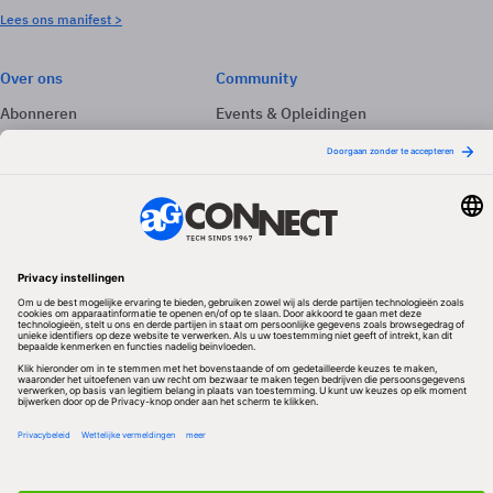
Lees ons manifest >
Over ons
Community
Abonneren
Events & Opleidingen
Adverteren
Nieuwsbrieven
Contact
Vacatures
Colofon
Whitepapers
Onze app
Privacyinstellingen
Volg ons
Redactionele partner
Algemene Voorwaarden & Copyrights