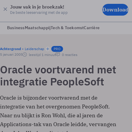
Jouw vak in je broekzak!
Download
De beste leeservaring met de app
Business
Maatschappij
Tech & Toekomst
Carrière
Achtergrond
Leiderschap
PRO
5 januari 2005
leestijd 1 minuut
0 reacties
Oracle voortvarend met
integratie PeopleSoft
Oracle is bijzonder voortvarend met de
integratie van het overgenomen PeopleSoft.
Naar nu blijkt is Ron Wohl, die al jaren de
Applications-tak van Oracle leidde, vervangen