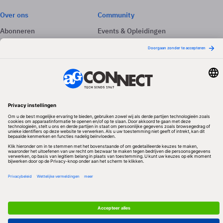
Over ons
Community
Abonneren
Events & Opleidingen
Adverteren
Nieuwsbrieven
Contact
Vacatures
Colofon
Whitepapers
Onze app
Privacyinstellingen
Volg ons
Redactionele partner
Algemene Voorwaarden & Copyrights
Privacy & Cookies