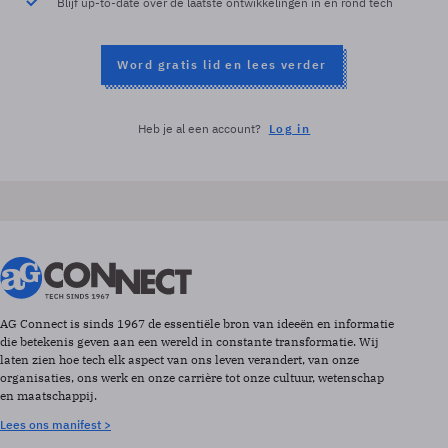
Blijf up-to-date over de laatste ontwikkelingen in en rond tech
Word gratis lid en lees verder
Heb je al een account?
Log in
AG Connect is sinds 1967 de essentiële bron van ideeën en informatie
die betekenis geven aan een wereld in constante transformatie. Wij
laten zien hoe tech elk aspect van ons leven verandert, van onze
organisaties, ons werk en onze carrière tot onze cultuur, wetenschap
en maatschappij.
Lees ons manifest >