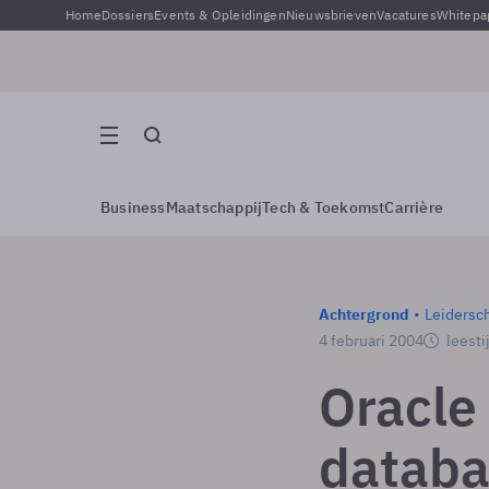
Home
Dossiers
Events & Opleidingen
Nieuwsbrieven
Vacatures
Whitepa
Business
Maatschappij
Tech & Toekomst
Carrière
Achtergrond
Leidersc
4 februari 2004
leesti
Oracle
databa