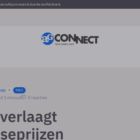
pers
Abonneren
Adverteren
Partners
hap
PRO
jd 1 minuut
0 reacties
 verlaagt
seprijzen