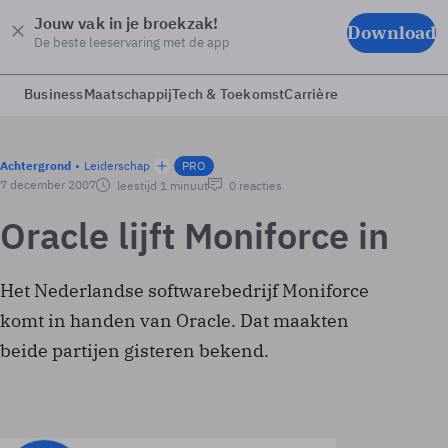
Jouw vak in je broekzak!
Download
De beste leeservaring met de app
Business
Maatschappij
Tech & Toekomst
Carrière
Achtergrond
Leiderschap
PRO
7 december 2007
leestijd 1 minuut
0 reacties
Oracle lijft Moniforce in
Het Nederlandse softwarebedrijf Moniforce
komt in handen van Oracle. Dat maakten
beide partijen gisteren bekend.