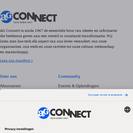
AG Connect is sinds 1967 de essentiële bron van ideeën en informatie
die betekenis geven aan een wereld in constante transformatie. Wij
laten zien hoe tech elk aspect van ons leven verandert, van onze
organisaties, ons werk en onze carrière tot onze cultuur, wetenschap
en maatschappij.
Lees ons manifest >
Over ons
Community
Abonneren
Events & Opleidingen
Adverteren
Nieuwsbrieven
Contact
Vacatures
Colofon
Whitepapers
Onze app
Privacyinstellingen
Volg ons