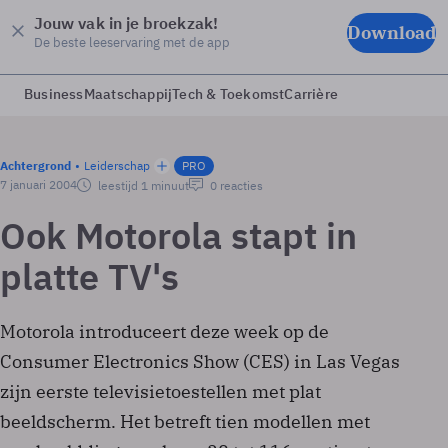
Jouw vak in je broekzak!
Download
De beste leeservaring met de app
Business
Maatschappij
Tech & Toekomst
Carrière
Achtergrond
Leiderschap
PRO
7 januari 2004
leestijd 1 minuut
0 reacties
Ook Motorola stapt in
platte TV's
Motorola introduceert deze week op de
Consumer Electronics Show (CES) in Las Vegas
zijn eerste televisietoestellen met plat
beeldscherm. Het betreft tien modellen met