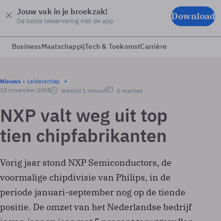
Jouw vak in je broekzak!
Download
De beste leeservaring met de app
Business
Maatschappij
Tech & Toekomst
Carrière
Nieuws
Leiderschap
10 november 2008
leestijd 1 minuut
0 reacties
NXP valt weg uit top
tien chipfabrikanten
Vorig jaar stond NXP Semiconductors, de
voormalige chipdivisie van Philips, in de
periode januari-september nog op de tiende
positie. De omzet van het Nederlandse bedrijf