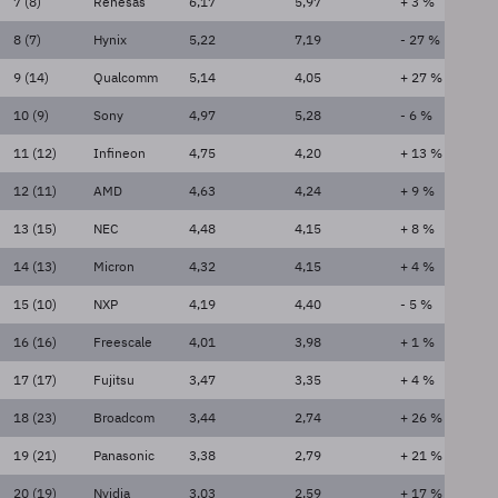
7 (8)
Renesas
6,17
5,97
+ 3 %
8 (7)
Hynix
5,22
7,19
- 27 %
9 (14)
Qualcomm
5,14
4,05
+ 27 %
10 (9)
Sony
4,97
5,28
- 6 %
11 (12)
Infineon
4,75
4,20
+ 13 %
12 (11)
AMD
4,63
4,24
+ 9 %
13 (15)
NEC
4,48
4,15
+ 8 %
14 (13)
Micron
4,32
4,15
+ 4 %
15 (10)
NXP
4,19
4,40
- 5 %
16 (16)
Freescale
4,01
3,98
+ 1 %
17 (17)
Fujitsu
3,47
3,35
+ 4 %
18 (23)
Broadcom
3,44
2,74
+ 26 %
19 (21)
Panasonic
3,38
2,79
+ 21 %
20 (19)
Nvidia
3,03
2,59
+ 17 %