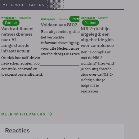
MEER WHITEPAPERS
Whitepaper
Netwerken
Whitepaper
Security
Partner
Whitepaper
Security
Partner
Partner
Voldoen aan BIO2
Van traditioneel
NIS 2-richtlijn
Een uitgebreide gids over BIO2,
netwerkbeheer
uitgelegd: een
het verplichte
naar AI
uitgebreide gids
informatiebeveiligingsframework
aangestuurde
voor compliance
voor alle Nederlandse
infrastructuur
Ben je compliant
overheidsorganisaties.
Ontdek hoe self-driving
met de NIS 2-
netwerken zorgen voor
richtlijn? Hier vind
controle, eenvoud en
je een uitgebreide
toekomstbestendigheid.
gids over de NIS 2-
richtlijn die je
helpt dit te
realiseren.
MEER WHITEPAPERS
Reacties