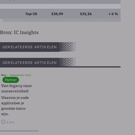
Top-20
138,99
131,16
+ 6 %
Bron: IC Insights
GERELATEERDE ARTIKELEN
GERELATEERDE ARTIKELEN
Blog
Soevereinteit, Cloud
Partner
Van legacy naar
soevereiniteit
Waarom je oude
applicaties je
grootste risico
zijn.
1 min