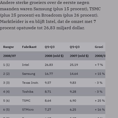
Andere sterke groeiers over de eerste negen
maanden waren Samsung (plus 15 procent), TSMC
(plus 25 procent) en Broadcom (plus 26 procent).
Marktleider is en blijft Intel, dat de omzet met 7
procent opstuwde tot 26,83 miljard dollar.
Rangnr
Fabrikant
Q1-Q3
Q1-Q3
Groei
2008/07
2008 (mld $)
2007 (mld $)
2008/07
1 (1)
Intel
26,83
25,19
+ 7 %
2 (2)
Samsung
16,77
14,64
+ 15 %
3 (3)
Texas Instr.
9,57
9,83
- 3 %
4 (4)
Toshiba
8,71
9,28
- 3 %
5 (6)
TSMC
8,64
6,90
+ 25 %
6 (5)
STMicro
7,27
6,25
+ 16 %