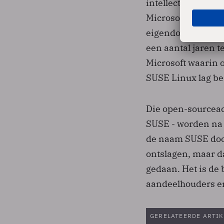
intellectueel eig
Microsoft georgan
eigendom het gaat
een aantal jaren 
Microsoft waarin 
SUSE Linux lag be
Die open-sourceac
SUSE - worden na 
de naam SUSE door
ontslagen, maar d
gedaan. Het is de
aandeelhouders en
GERELATEERDE ARTIK