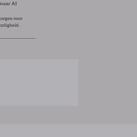
 naar AI
zorgen voor
endigheid.