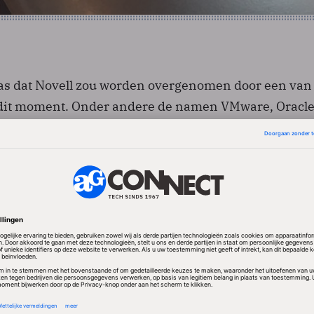
as dat Novell zou worden overgenomen door een van
 dit moment. Onder andere de namen VMware, Oracle
rculeerden. In plaats daarvan wordt het minder beke
ar. Attachmate is een Amerikaanse leverancier van
diensten die eigendom is van een groep investeerder
IQ is het actief in de markt van systeembeheer en
ar 10 dollarcent betekent dat Attachmate 2,2 miljard 
feitelijke overnameprijs voor Attachmate valt overigen
er uit doordat Novell voor dat bedrag een deel van zij