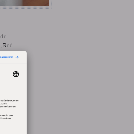
 de
, Red
nde
s. Via
dollar
s 450
n