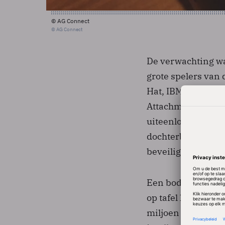
© AG Connect
© AG Connect
De verwachting w
grote spelers van
Hat, IBM en HP ci
Attachmate eigena
uiteenlopende IT-
dochterbedrijf Net
beveiliging.
Een bod van 6 doll
op tafel legt. De 
miljoen dollar lag