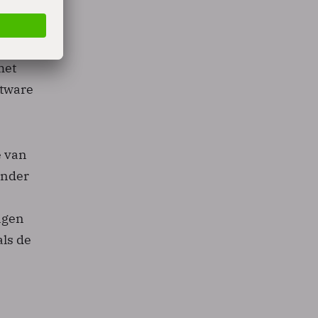
ctueel
m in:
met
ftware
e van
onder
ngen
als de