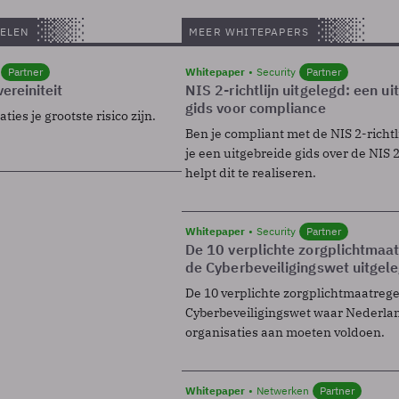
ELEN
MEER WHITEPAPERS
Partner
Whitepaper
Security
Partner
ereiniteit
NIS 2-richtlijn uitgelegd: een u
gids voor compliance
ies je grootste risico zijn.
Ben je compliant met de NIS 2-richtl
je een uitgebreide gids over de NIS 2-
helpt dit te realiseren.
Whitepaper
Security
Partner
De 10 verplichte zorgplichtmaa
de Cyberbeveiligingswet uitgel
De 10 verplichte zorgplichtmaatreg
Cyberbeveiligingswet waar Nederla
organisaties aan moeten voldoen.
Whitepaper
Netwerken
Partner