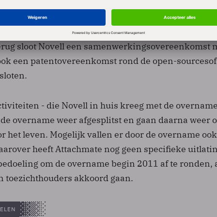
endom verkoopt aan CPTN Holdings; dat is een door
iseerd consortium van IT-bedrijven. Om welk intelle
, is niet bekend. De open-sourcewereld houdt de ade
terug sloot Novell een samenwerkingsovereenkomst 
ook een patentovereenkomst rond de open-sourceso
sloten.
tiviteiten - die Novell in huis kreeg met de overnam
de overname weer afgesplitst en gaan daarna weer 
 het leven. Mogelijk vallen er door de overname ook
aarover heeft Attachmate nog geen specifieke uitlati
 bedoeling om de overname begin 2011 af te ronden, 
 toezichthouders akkoord gaan.
ELEN