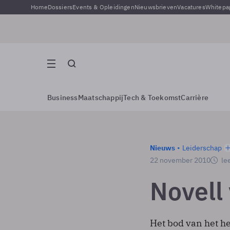
Home
Dossiers
Events & Opleidingen
Nieuwsbrieven
Vacatures
Whitepa
Business
Maatschappij
Tech & Toekomst
Carrière
Nieuws
Leiderschap
22 november 2010
lee
Novell 
Het bod van het h