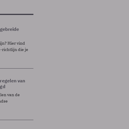
itgebreide
ijn? Hier vind
richtlijn die je
tregelen van
egd
elen van de
ndse