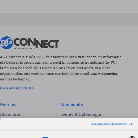
AG Connect is sinds 1967 de essentiële bron van ideeën en informatie
die betekenis geven aan een wereld in constante transformatie. Wij
laten zien hoe tech elk aspect van ons leven verandert, van onze
organisaties, ons werk en onze carrière tot onze cultuur, wetenschap
en maatschappij.
Lees ons manifest >
Over ons
Community
Abonneren
Events & Opleidingen
Adverteren
Nieuwsbrieven
Contact
Vacatures
Colofon
Whitepapers