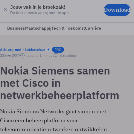
Jouw vak in je broekzak!
Download
De beste leeservaring met de app
Business
Maatschappij
Tech & Toekomst
Carrière
Achtergrond
Leiderschap
PRO
22 mei 2007
leestijd 1 minuut
0 reacties
Nokia Siemens samen
met Cisco in
netwerkbeheerplatform
Nokia Siemens Networks gaat samen met
Cisco een beheerplatform voor
telecommunicatienetwerken ontwikkelen.