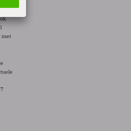
 jaar
ook
l
g met
te
tuele
97