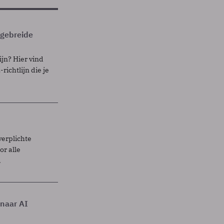
itgebreide
ijn? Hier vind
richtlijn die je
verplichte
r alle
.
 naar AI