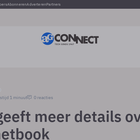
pers
Abonneren
Adverteren
Partners
stijd 1 minuut
0 reacties
geeft meer details o
netbook