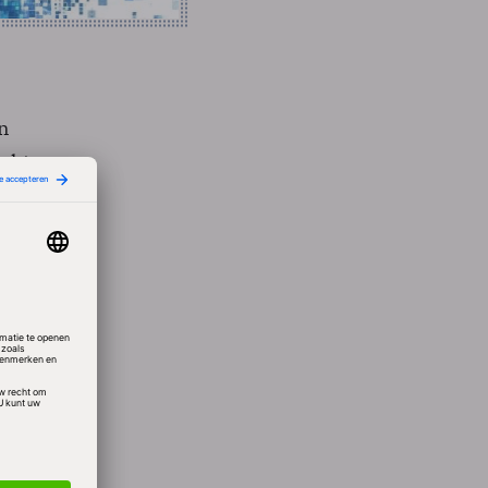
en
erkt
n de
n SIM-
ent
om kan
chijf