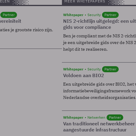
ELEN
MEER WHITEPAPERS
Partner
Whitepaper
Security
Partner
ereiniteit
NIS 2-richtlijn uitgelegd: een u
gids voor compliance
ies je grootste risico zijn.
Ben je compliant met de NIS 2-richtl
je een uitgebreide gids over de NIS 2-
helpt dit te realiseren.
Whitepaper
Security
Partner
Voldoen aan BIO2
Een uitgebreide gids over BIO2, het 
informatiebeveiligingsframework voo
Nederlandse overheidsorganisaties
Whitepaper
Netwerken
Partner
Van traditioneel netwerkbeheer
aangestuurde infrastructuur