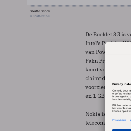
Shutterstock
© Shutterstock
De Booklet 3G is 
Intel's Poulsbo US
van PowerVR die oo
Palm Pre en de iP
kaart voor contac
claimt dat de Li-i
voorzien. Het app
en 1 GB werkgehe
Nokia is van plan 
telecomwinkels. D