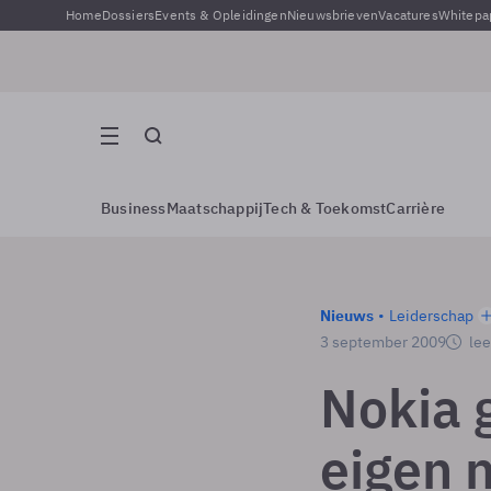
Home
Dossiers
Events & Opleidingen
Nieuwsbrieven
Vacatures
Whitepa
Business
Maatschappij
Tech & Toekomst
Carrière
Nieuws
Leiderschap
3 september 2009
lee
Nokia 
eigen 