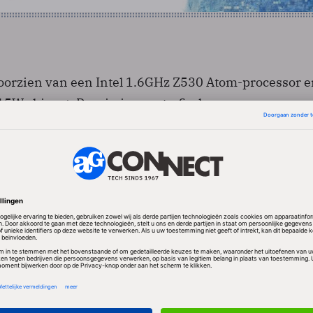
voorzien van een Intel 1.6GHz Z530 Atom-processor 
15W chipset. Daarin is een grafische processor verw
k verantwoordelijk is voor de grafisch prestaties va
hone 3GS. De computer is standaard voorzien van ee
t met de snelste mobiele netwerken. De Finse produc
on batterij de Booklet 12 uur lang van voldoende stro
araat is voorzien van een 4200 rpm 120 Gbyte harde s
ugen.
de computer aan te bieden via het kanaal van de
e adviesprijs bedraagt 575 euro.