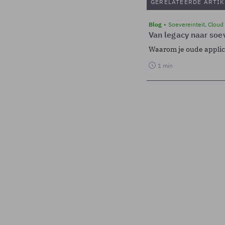
GERELATEERDE ARTIK
Blog
Soevereinteit, Cloud
Van legacy naar soev
Waarom je oude applicat
1 min