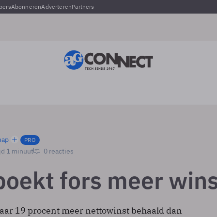
pers
Abonneren
Adverteren
Partners
hap
PRO
jd 1 minuut
0 reacties
boekt fors meer wins
 jaar 19 procent meer nettowinst behaald dan