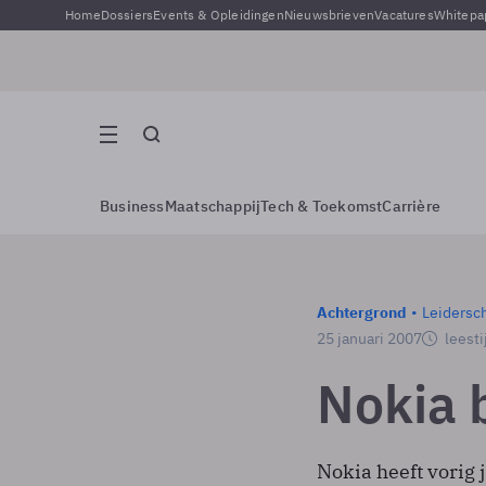
Home
Dossiers
Events & Opleidingen
Nieuwsbrieven
Vacatures
Whitepa
Business
Maatschappij
Tech & Toekomst
Carrière
Achtergrond
Leidersc
25 januari 2007
leesti
Nokia 
Nokia heeft vorig