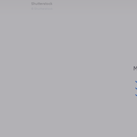
Shutterstock
© Shutterstock
M