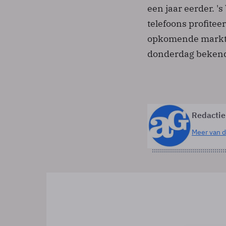
een jaar eerder. '
telefoons profitee
opkomende markten
donderdag beken
Redactie
Meer van d