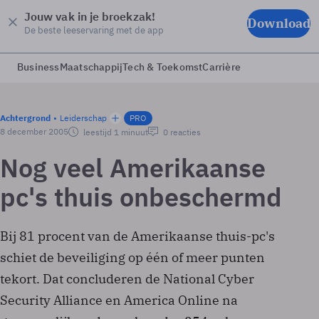
Jouw vak in je broekzak!
Download
De beste leeservaring met de app
Business
Maatschappij
Tech & Toekomst
Carrière
Achtergrond
Leiderschap
PRO
8 december 2005
leestijd 1 minuut
0 reacties
Nog veel Amerikaanse
pc's thuis onbeschermd
Bij 81 procent van de Amerikaanse thuis-pc's
schiet de beveiliging op één of meer punten
tekort. Dat concluderen de National Cyber
Security Alliance en America Online na