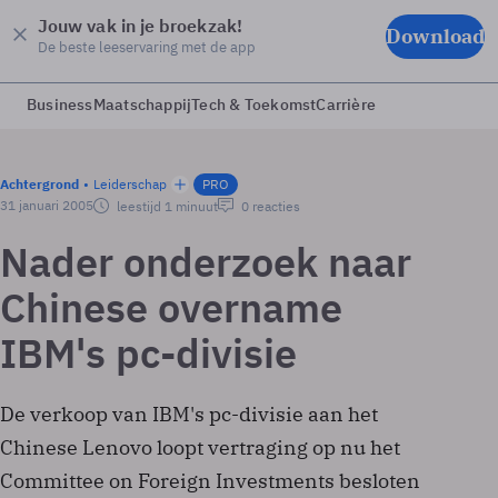
Jouw vak in je broekzak!
Download
De beste leeservaring met de app
Business
Maatschappij
Tech & Toekomst
Carrière
Achtergrond
Leiderschap
PRO
31 januari 2005
leestijd 1 minuut
0 reacties
Nader onderzoek naar
Chinese overname
IBM's pc-divisie
De verkoop van IBM's pc-divisie aan het
Chinese Lenovo loopt vertraging op nu het
Committee on Foreign Investments besloten