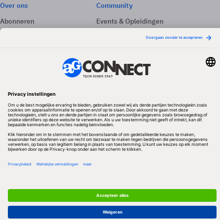
Over ons
Community
Abonneren
Events & Opleidingen
Adverteren
Nieuwsbrieven
Contact
Vacatures
Colofon
Whitepapers
Onze app
Privacyinstellingen
Volg ons
Redactionele partner
Algemene Voorwaarden & Copyrights
Privacy & Cookies