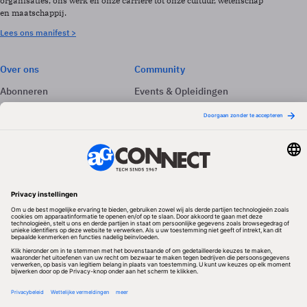
organisaties, ons werk en onze carrière tot onze cultuur, wetenschap
en maatschappij.
Lees ons manifest >
Over ons
Community
Abonneren
Events & Opleidingen
Adverteren
Nieuwsbrieven
Contact
Vacatures
Colofon
Whitepapers
Onze app
Privacyinstellingen
Volg ons
Redactionele partner