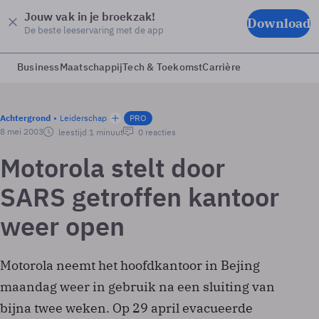
Jouw vak in je broekzak!
Download
De beste leeservaring met de app
Business
Maatschappij
Tech & Toekomst
Carrière
Achtergrond
Leiderschap
PRO
8 mei 2003
leestijd 1 minuut
0 reacties
Motorola stelt door
SARS getroffen kantoor
weer open
Motorola neemt het hoofdkantoor in Bejing
maandag weer in gebruik na een sluiting van
bijna twee weken. Op 29 april evacueerde