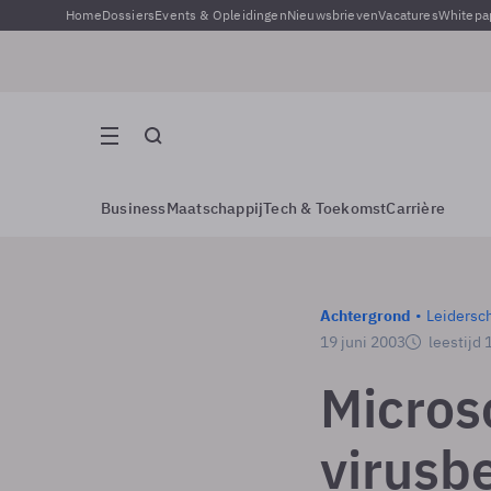
Home
Dossiers
Events & Opleidingen
Nieuwsbrieven
Vacatures
Whitepa
Business
Maatschappij
Tech & Toekomst
Carrière
Achtergrond
Leidersc
19 juni 2003
leestijd 
Microso
virusbe