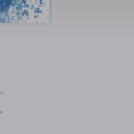
n:
rs