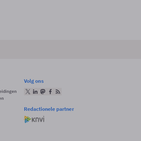
Volg ons
eidingen
en
Redactionele partner