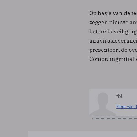
Op basis van de t
zeggen nieuwe ant
betere beveiligi
antivirusleveranci
presenteert de ov
Computing­initiati
fbl
Meer van d