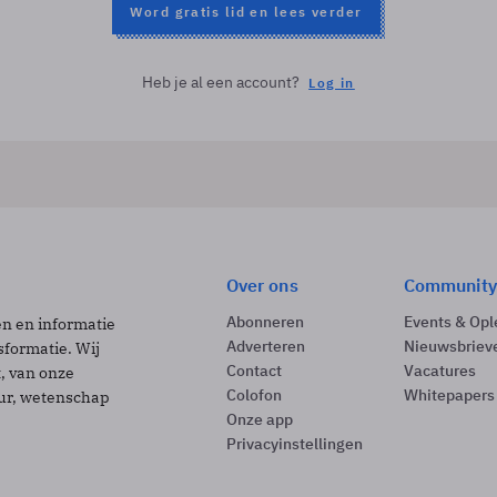
Word gratis lid en lees verder
Heb je al een account?
Log in
Over ons
Community
Abonneren
Events & Opl
ën en informatie
Adverteren
Nieuwsbriev
sformatie. Wij
Contact
Vacatures
t, van onze
Colofon
Whitepapers
uur, wetenschap
Onze app
Privacyinstellingen