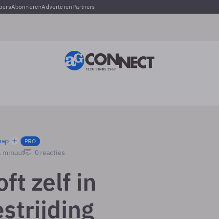
pers
Abonneren
Adverteren
Partners
hap
PRO
1 minuut
0 reacties
ft zelf in
strijding