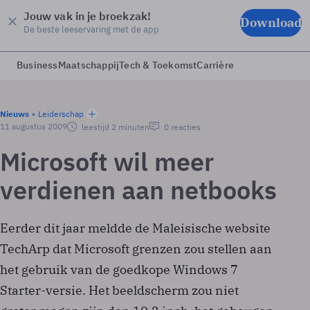
Jouw vak in je broekzak!
Download
De beste leeservaring met de app
Business
Maatschappij
Tech & Toekomst
Carrière
Nieuws
Leiderschap
11 augustus 2009
leestijd 2 minuten
0 reacties
Microsoft wil meer
verdienen aan netbooks
Eerder dit jaar meldde de Maleisische website
TechArp dat Microsoft grenzen zou stellen aan
het gebruik van de goedkope Windows 7
Starter-versie. Het beeldscherm zou niet