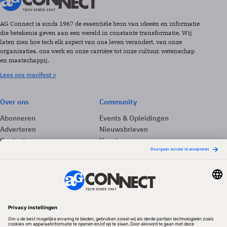
AG Connect is sinds 1967 de essentiële bron van ideeën en informatie
die betekenis geven aan een wereld in constante transformatie. Wij
laten zien hoe tech elk aspect van ons leven verandert, van onze
organisaties, ons werk en onze carrière tot onze cultuur, wetenschap
en maatschappij.
Lees ons manifest >
Over ons
Community
Abonneren
Events & Opleidingen
Adverteren
Nieuwsbrieven
Contact
Vacatures
Colofon
Whitepapers
Onze app
Privacyinstellingen
Volg ons