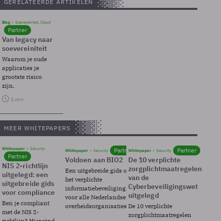
GERELATEERDE ARTIKELEN
Blog
Soevereinteit, Cloud
Partner
Van legacy naar
soevereiniteit
Waarom je oude
applicaties je
grootste risico
zijn.
1 min
MEER WHITEPAPERS
Whitepaper
Security
Partner
Partner
Whitepaper
Security
Whitepaper
Security
Partner
Voldoen aan BIO2
De 10 verplichte
NIS 2-richtlijn
zorgplichtmaatregelen
Een uitgebreide gids over BIO2,
uitgelegd: een
van de
het verplichte
uitgebreide gids
Cyberbeveiligingswet
informatiebeveiligingsframework
voor compliance
uitgelegd
voor alle Nederlandse
Ben je compliant
overheidsorganisaties.
De 10 verplichte
met de NIS 2-
zorgplichtmaatregelen
richtlijn? Hier vind