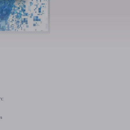
n:
rs