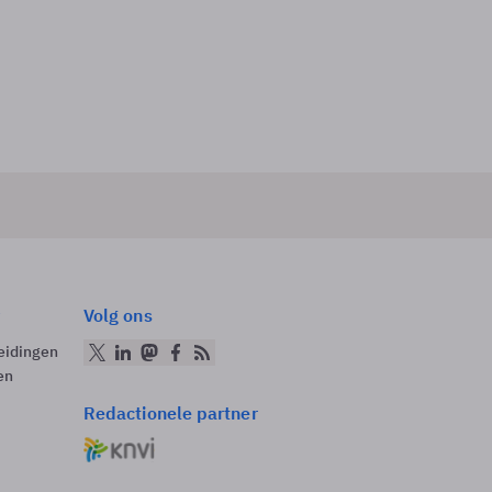
Volg ons
eidingen
en
Redactionele partner