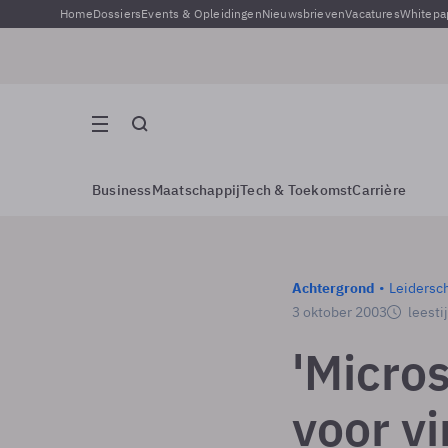
Home
Dossiers
Events & Opleidingen
Nieuwsbrieven
Vacatures
Whitepa
Business
Maatschappij
Tech & Toekomst
Carrière
Achtergrond
Leidersc
3 oktober 2003
leesti
'Micro
voor vi