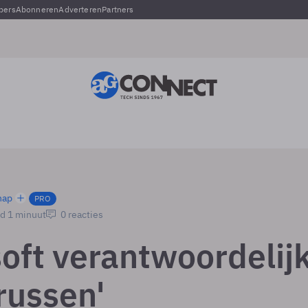
pers
Abonneren
Adverteren
Partners
hap
PRO
jd 1 minuut
0 reacties
soft verantwoordelij
russen'