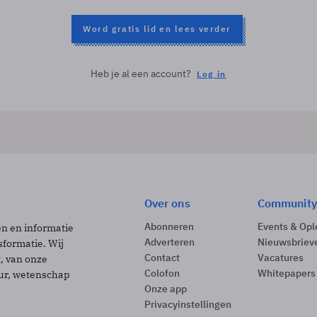
Word gratis lid en lees verder
Heb je al een account?
Log in
Over ons
Community
Abonneren
Events & Opl
ën en informatie
Adverteren
Nieuwsbriev
sformatie. Wij
Contact
Vacatures
t, van onze
Colofon
Whitepapers
uur, wetenschap
Onze app
Privacyinstellingen