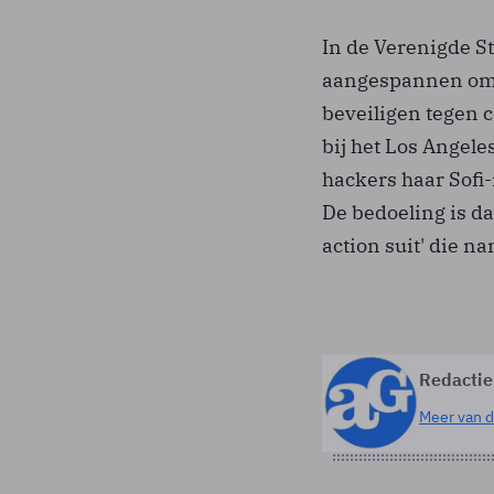
In de Verenigde St
aangespannen omda
beveiligen tegen 
bij het Los Angele
hackers haar Sof
De bedoeling is da
action suit' die 
Redactie
Meer van d