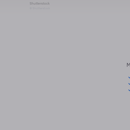
Shutterstock
© Shutterstock
M