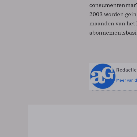
consumentenmarkt
2003 worden geint
maanden van het 
abonnementsbasis
Redactie
Meer van d