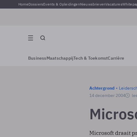
Home
Dossiers
Events & Opleidingen
Nieuwsbrieven
Vacatures
Whitepa
Business
Maatschappij
Tech & Toekomst
Carrière
Achtergrond
Leidersc
14 december 2004
lee
Microso
Microsoft draait p