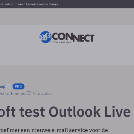
pers
Abonneren
Adverteren
Partners
hap
PRO
stijd 1 minuut
0 reacties
ft test Outlook Live
roef met een nieuwe e-mail service voor de