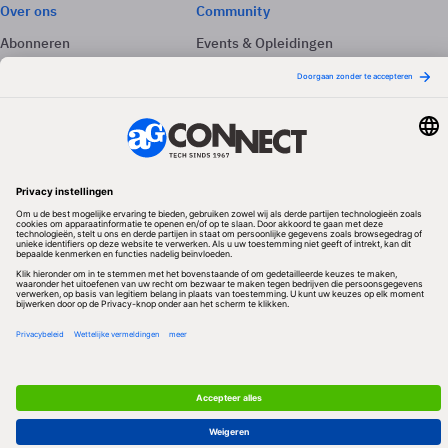
Over ons
Community
Abonneren
Events & Opleidingen
Adverteren
Nieuwsbrieven
Contact
Vacatures
Colofon
Whitepapers
Onze app
Privacyinstellingen
Volg ons
Redactionele partner
Algemene Voorwaarden & Copyrights
Privacy & Cookies