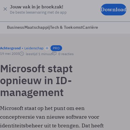
Jouw vak in je broekzak!
Download
De beste leeservaring met de app
Business
Maatschappij
Tech & Toekomst
Carrière
Achtergrond
Leiderschap
PRO
19 mei 2005
leestijd 1 minuut
0 reacties
Microsoft stapt
opnieuw in ID-
management
Microsoft staat op het punt om een
conceptversie van nieuwe software voor
identiteitsbeheer uit te brengen. Dat heeft